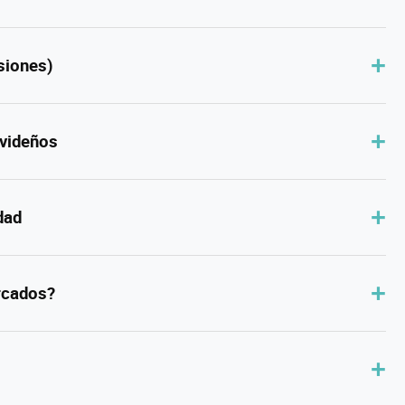
siones)
avideños
dad
rcados?