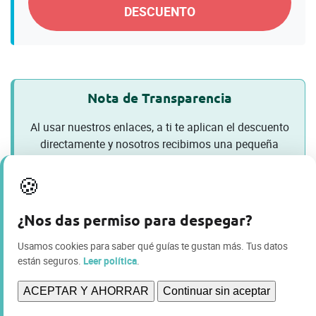
DESCUENTO
Nota de Transparencia
Al usar nuestros enlaces, a ti te aplican el descuento
directamente y nosotros recibimos una pequeña
comisión. Esto no altera el precio (al contrario, lo
mejora) y nos ayuda muchísimo a seguir creando
🍪
guías gratuitas en Viajamos2. ¡Gracias por el apoyo!
¿Nos das permiso para despegar?
Usamos cookies para saber qué guías te gustan más. Tus datos
están seguros.
Leer política
.
ESCRITO POR:
INMA Y ÁLEX DE VIAJAMOS2
ACEPTAR Y AHORRAR
Continuar sin aceptar