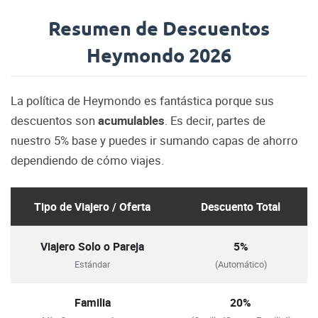
Resumen de Descuentos
Heymondo 2026
La política de Heymondo es fantástica porque sus
descuentos son
acumulables
. Es decir, partes de
nuestro 5% base y puedes ir sumando capas de ahorro
dependiendo de cómo viajes.
Descuentos
Tipo de Viajero / Oferta
Descuento Total
por
tipo
de
Viajero Solo o Pareja
5%
viajero
Estándar
(Automático)
u
oferta
Familia
20%