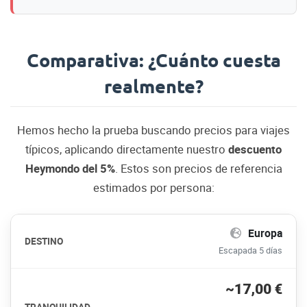
Comparativa: ¿Cuánto cuesta
realmente?
Hemos hecho la prueba buscando precios para viajes
típicos, aplicando directamente nuestro
descuento
Heymondo del 5%
. Estos son precios de referencia
estimados por persona:
Tabla
Europa
comparativa
Escapada 5 días
de
precios
estimados
~17,00 €
por