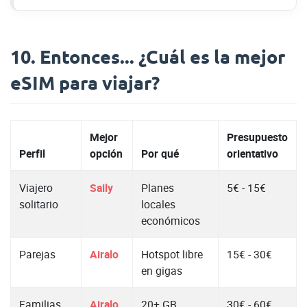
10. Entonces... ¿Cuál es la mejor
eSIM para viajar?
Mejor
Presupuesto
Perfil
opción
Por qué
orientativo
Viajero
Saily
Planes
5€ - 15€
solitario
locales
económicos
Parejas
Airalo
Hotspot libre
15€ - 30€
en gigas
Familias
Airalo
20+ GB
30€ - 60€