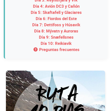
Día 3: Reynisfjara y Vík
Día 4: Avión DC3 y Cañón
Día 5: Skaftafell y Glaciares
Día 6: Fiordos del Este
Día 7: Dettifoss y Húsavík
Día 8: Mývatn y Auroras
Día 9: Snæfellsnes
Día 10: Reikiavik
Preguntas frecuentes