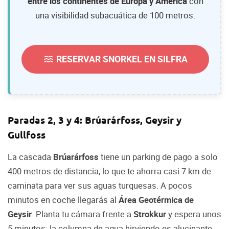
entre los continentes de Europa y América
con
una visibilidad subacuática de 100 metros.
RESERVAR SNORKEL EN SILFRA
Paradas 2, 3 y 4: Brúarárfoss, Geysir y
Gullfoss
La cascada
Brúarárfoss
tiene un parking de pago a solo
400 metros de distancia, lo que te ahorra casi 7 km de
caminata para ver sus aguas turquesas. A pocos
minutos en coche llegarás al
Área Geotérmica de
Geysir
. Planta tu cámara frente a
Strokkur
y espera unos
5 minutos: la columna de agua hirviendo es alucinante.