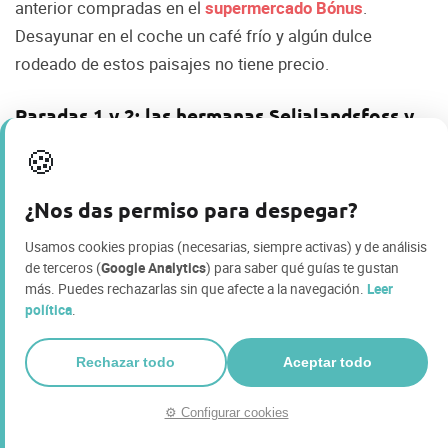
anterior compradas en el
supermercado Bónus
.
Desayunar en el coche un café frío y algún dulce
rodeado de estos paisajes no tiene precio.
Paradas 1 y 2: las hermanas Seljalandsfoss y
Gljúfrabúi
🍪
Nuestra primera parada fue
Seljalandsfoss
. Esta
¿Nos das permiso para despegar?
cascada es única porque el sendero te permite darle la
Usamos cookies propias (necesarias, siempre activas) y de análisis
vuelta completa y ver el paisaje a través del agua. Eso sí,
de terceros (
Google Analytics
) para saber qué guías te gustan
prepárate para mojarte.
más. Puedes rechazarlas sin que afecte a la navegación.
Leer
política
.
A unos 10 minutos caminando desde el mismo parking
se encuentra
Gljúfrabúi
(o Gljúfrafoss). Para verla,
Rechazar todo
Aceptar todo
tendrás que caminar sobre las piedras de un pequeño
riachuelo y entrar por una grieta en la montaña. ¡La
⚙️ Configurar cookies
recompensa visual es increíble!